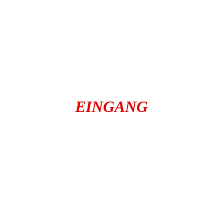
EINGANG
autochemnitz
autoankauf-in-
chemnitz
carcenterchemnitz
barankauf.carcenter-chemnitz
carbörse
Gebrauchtwagenankauf