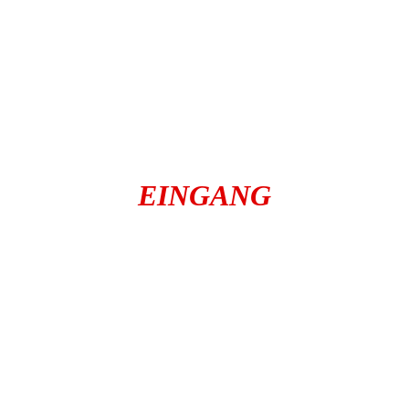
EINGANG
autochemnitz
autoankauf-in-
chemnitz
carcenterchemnitz
barankauf.carcenter-chemnitz
carbörse
Gebrauchtwagenankauf