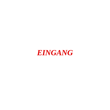
EINGANG
autochemnitz
autoankauf-in-
chemnitz
carcenterchemnitz
barankauf.carcenter-chemnitz
carbörse
Gebrauchtwagenankauf